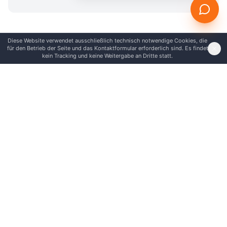
Diese Website verwendet ausschließlich technisch notwendige Cookies, die
für den Betrieb der Seite und das Kontaktformular erforderlich sind. Es findet
kein Tracking und keine Weitergabe an Dritte statt.
Häufig gestellte Fragen
Bedient Flexon24 auch Schkeuditz von Leipzig aus?
Was kostet ein Umzug in Schkeuditz?
Bietet ihr auch Entrümpelung in Schkeuditz an?
Richtet ihr eine Halteverbotszone in Schkeuditz ein?