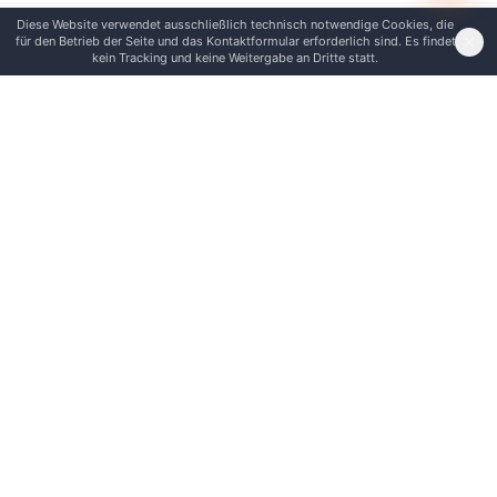
Diese Website verwendet ausschließlich technisch notwendige Cookies, die
für den Betrieb der Seite und das Kontaktformular erforderlich sind. Es findet
kein Tracking und keine Weitergabe an Dritte statt.
Häufig gestellte Fragen
Bedient Flexon24 auch Grimma von Leipzig aus?
Was kostet ein Umzug in Grimma?
Bietet ihr auch Entrümpelung in Grimma an?
Richtet ihr eine Halteverbotszone in Grimma ein?
Wie kurzfristig ist ein Umzug in Grimma möglich?